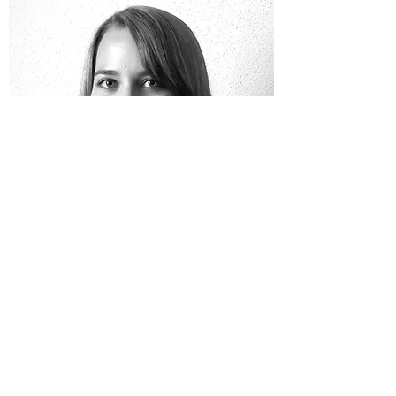
© 2022 by BTC Ges.m.b.H.