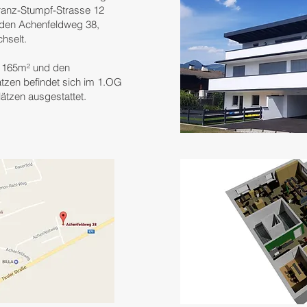
Franz-Stumpf-Strasse 12
n den Achenfeldweg 38,
hselt.
n 165m² und den
tzen befindet sich im 1.OG
ätzen ausgestattet.