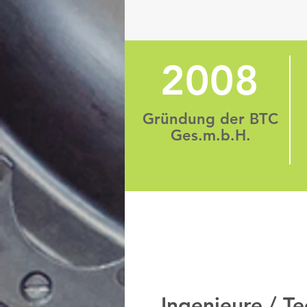
2008
Gründung der BTC
Ges.m.b.H.
Ingenieure / T