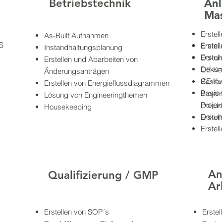
Betriebstechnik
Anl
Anl
Ma
Mas
Erstel
As-Built Aufnahmen
S
Erstel
Erstel
Instandhaltungsplanung
Erstel
Dokume
Erstellen und Abarbeiten von
Dokume
CE-Ke
Änderungsanträgen
CE-Ke
Basic-
Erstellen von Energieflussdiagrammen
Basic-
Projek
Lösung von Engineeringthemen
Projek
Dokum
Housekeeping
Dokum
Erstel
Erstel
An
Qualifizierung / GMP
Ar
Erstellen von SOP´s
Erstel