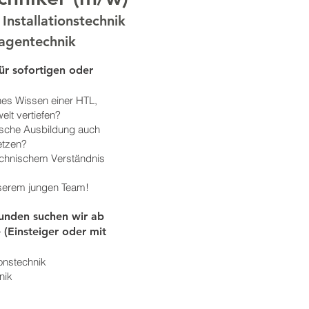
nstallationstechnik
agentechnik
 für sofortigen oder
ches Wissen einer HTL,
elt vertiefen?
nische Ausbildung auch
etzen?
technischem Verständnis
nserem jungen Team!
Kunden suchen wir ab
 (Einsteiger oder mit
onstechnik
nik