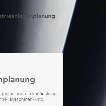
strieanlagenplanung
enplanung
ustrie und ein verlässlicher
hnik, Maschinen- und