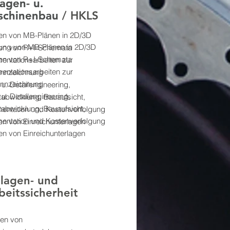
agen- u.
agen- u.
schinenbau
chinenbau / HKLS
len von MB-Plänen in 2D/3D
lung von MB-Plänen in 2D/3D
len von R+I-Schemata
len von R+I-Schemata
ntationsarbeiten zur
ntationsarbeiten zur
nnzeichnung
nnzeichnung
 u. Detailengineering,
 u. Detailengineering,
tabwicklung, Bauaufsicht,
tabwicklung, Bauaufsicht,
entation und Kostenverfolgung
entation und Kostenverfolgung
len von Einreichunterlagen
len von Einreichunterlagen
lagen- und
beitssicherheit
len von