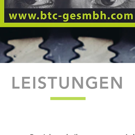
...näheres unter
"KARRIERE"
LEISTUNGEN