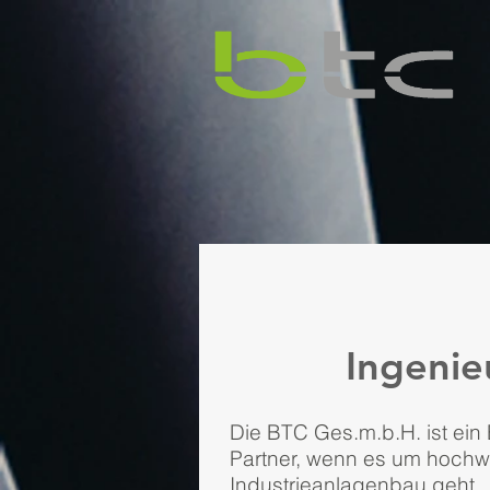
Ingenie
Die BTC Ges.m.b.H. ist ein 
Partner, wenn es um hochw
Industrieanlagenbau geht.